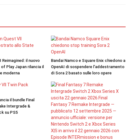
 Reimagined: il nuovo
Bandai Namco e Square Enix chiedono a
 of Play Japan rilancia il
OpenAI di sospendere l’addestramento
ave moderna
di Sora 2 basato sulle loro opere
ncia il bundle Final
ake Intergrade &
ck su PS5