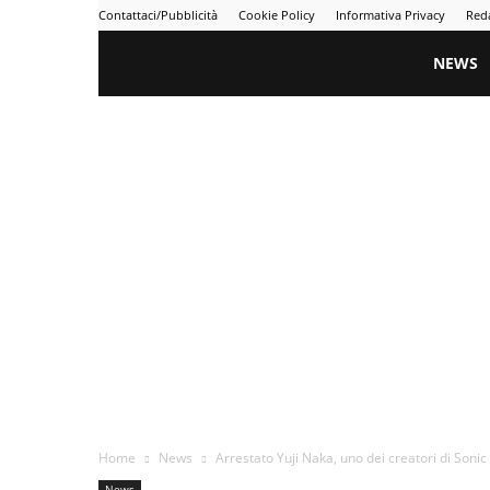
Contattaci/Pubblicità
Cookie Policy
Informativa Privacy
Red
Gametime
NEWS
Home
News
Arrestato Yuji Naka, uno dei creatori di Sonic
News