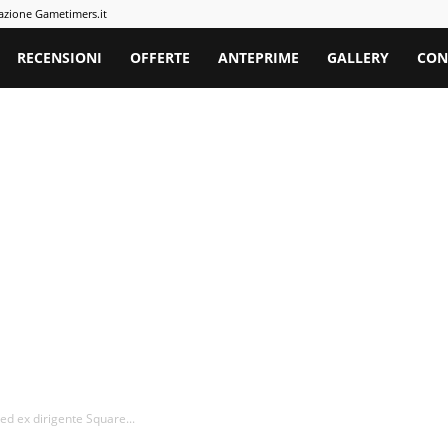
azione Gametimers.it
rs
RECENSIONI
OFFERTE
ANTEPRIME
GALLERY
CON
 ed ex dirigente Square...