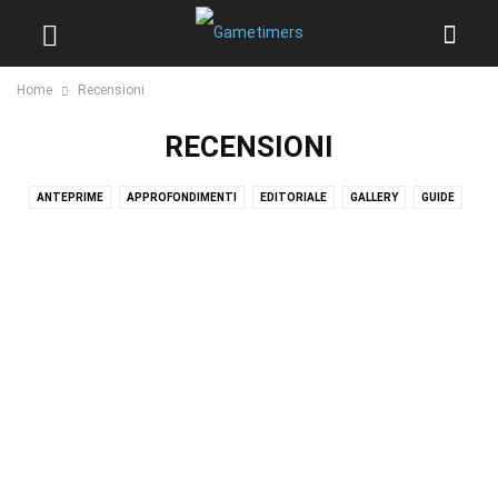
Home
Recensioni
RECENSIONI
ANTEPRIME
APPROFONDIMENTI
EDITORIALE
GALLERY
GUIDE
NEWS
OFFERTE
PUNTATE GAMETIME
RECENSIONI
SENZA CATEGORIA
TIER LIST
VIDEO