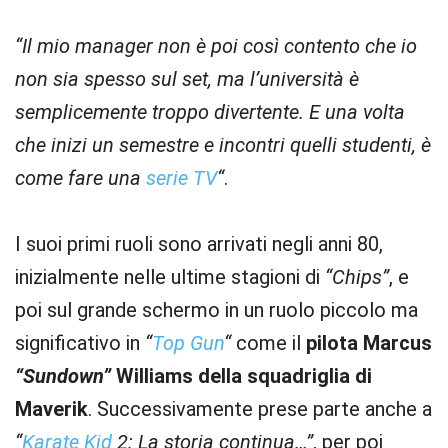
“Il mio manager non è poi così contento che io
non sia spesso sul set, ma l’università è
semplicemente troppo divertente. E una volta
che inizi un semestre e incontri quelli studenti, è
come fare una
serie TV
“
.
I suoi primi ruoli sono arrivati negli anni 80,
inizialmente nelle ultime stagioni di
“Chips”
, e
poi sul grande schermo in un ruolo piccolo ma
significativo in
“
Top Gun
“
come il
pilota
Marcus
“Sundown”
Williams
della squadriglia di
Maverik
. Successivamente prese parte anche a
“
Karate Kid
2: La storia continua…”
, per poi