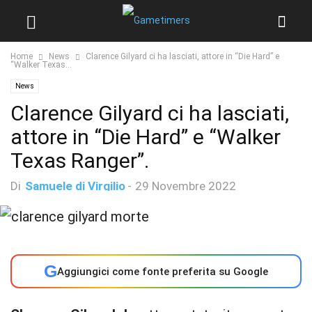
Home
News
Clarence Gilyard ci ha lasciati, attore in “Die Hard” e
“Walker Texas...
News
Clarence Gilyard ci ha lasciati,
attore in “Die Hard” e “Walker
Texas Ranger”.
Di
Samuele di Virgilio
-
29 Novembre 2022
G
Aggiungici come fonte preferita su Google