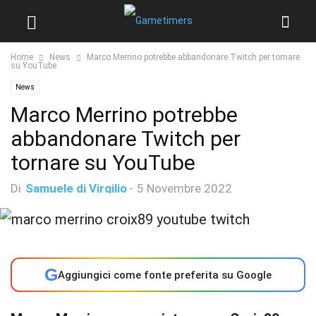
Home
News
Marco Merrino potrebbe abbandonare Twitch per tornare
su YouTube
News
Marco Merrino potrebbe
abbandonare Twitch per
tornare su YouTube
Di
Samuele di Virgilio
-
5 Novembre 2022
G
Aggiungici come fonte preferita su Google