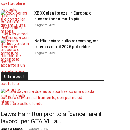
XBOX alza i prezzi in Europa: gli
aumenti sono molto più...
3 Agosto 2026
Netflix insiste sullo streaming, ma il
cinema vola: il 2026 potrebbe...
3 Agosto 2026
Ultimi post
Lewis Hamilton pronto a “cancellare il
lavoro” per GTA VI: la...
Giorgia Russo
-
5 Agosto 2026