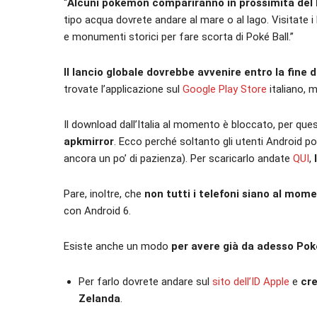
“
Alcuni pokémon compariranno in prossimità del 
tipo acqua dovrete andare al mare o al lago. Visitate 
e monumenti storici per fare scorta di Poké Ball.”
Il lancio globale dovrebbe avvenire entro la fine di l
trovate l’applicazione sul
Google Play Store
italiano, 
Il download dall’Italia al momento è bloccato, per qu
apkmirror
. Ecco perché soltanto gli utenti Android p
ancora un po’ di pazienza). Per scaricarlo andate
QUI
,
Pare, inoltre, che
non tutti i telefoni siano al mom
con Android 6.
Esiste anche un modo
per avere già da adesso Pok
Per farlo dovrete andare sul
sito dell’ID Apple
e
cr
Zelanda
.