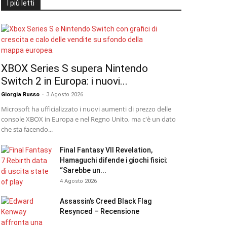
I più letti
XBOX Series S supera Nintendo
Switch 2 in Europa: i nuovi...
Giorgia Russo
-
3 Agosto 2026
Microsoft ha ufficializzato i nuovi aumenti di prezzo delle
console XBOX in Europa e nel Regno Unito, ma c'è un dato
che sta facendo...
Final Fantasy VII Revelation,
Hamaguchi difende i giochi fisici:
“Sarebbe un...
4 Agosto 2026
Assassin’s Creed Black Flag
Resynced – Recensione