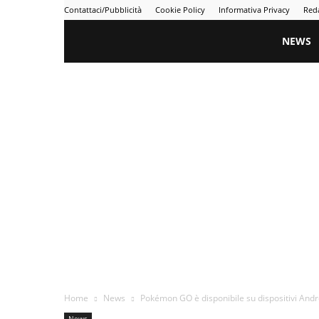
Contattaci/Pubblicità
Cookie Policy
Informativa Privacy
Red
Gametime
NEWS
Home
News
Pokémon GO è disponibile su dispositivi Andr
News