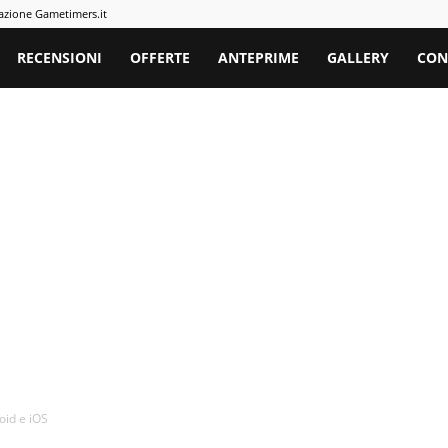
azione Gametimers.it
rs
RECENSIONI
OFFERTE
ANTEPRIME
GALLERY
CON
oid e iOS