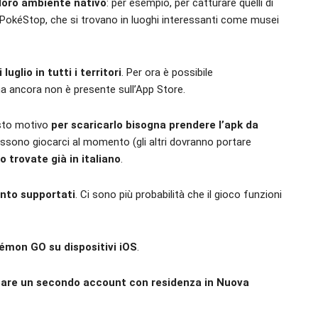
loro ambiente nativo
: per esempio, per catturare quelli di
i PokéStop, che si trovano in luoghi interessanti come musei
uglio in tutti i territori
. Per ora è possibile
ma ancora non è presente sull’App Store.
esto motivo
per scaricarlo bisogna prendere l’apk da
ossono giocarci al momento (gli altri dovranno portare
lo trovate già in italiano
.
ento supportati
. Ci sono più probabilità che il gioco funzioni
émon GO su dispositivi iOS
.
eare un secondo account con residenza in Nuova