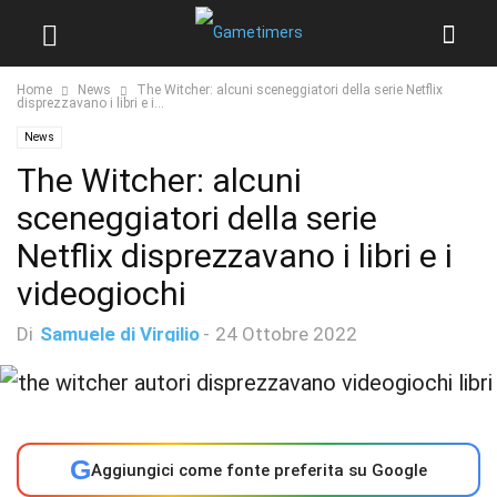
Home
News
The Witcher: alcuni sceneggiatori della serie Netflix
disprezzavano i libri e i...
News
The Witcher: alcuni
sceneggiatori della serie
Netflix disprezzavano i libri e i
videogiochi
Di
Samuele di Virgilio
-
24 Ottobre 2022
G
Aggiungici come fonte preferita su Google