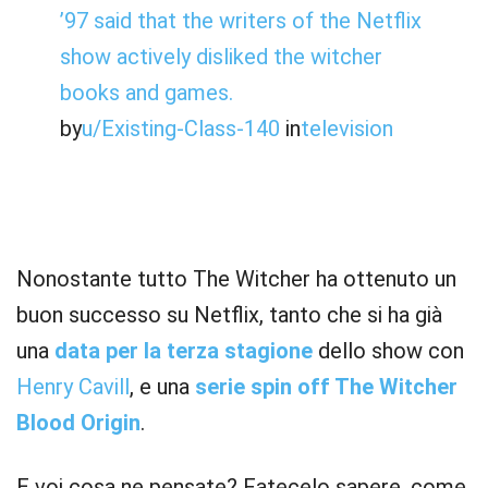
’97 said that the writers of the Netflix
show actively disliked the witcher
books and games.
by
u/Existing-Class-140
in
television
Nonostante tutto The Witcher ha ottenuto un
buon successo su Netflix, tanto che si ha già
una
data per la terza stagione
dello show con
Henry Cavill
, e una
serie spin off The Witcher
Blood Origin
.
E voi cosa ne pensate? Fatecelo sapere, come