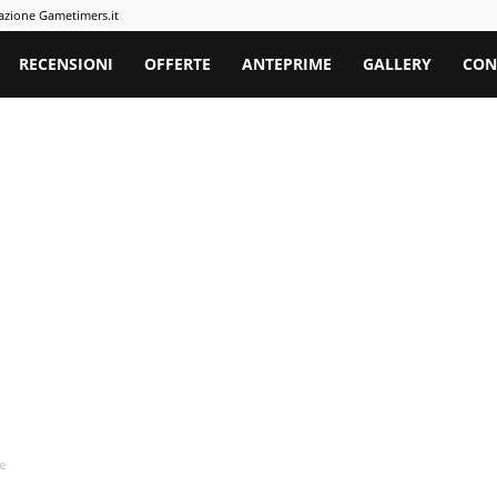
azione Gametimers.it
rs
RECENSIONI
OFFERTE
ANTEPRIME
GALLERY
CON
me