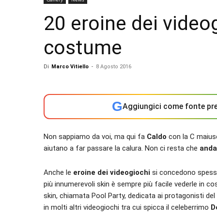
20 eroine dei videog
costume
Di
Marco Vitiello
-
8 Agosto 2016
G
Aggiungici come fonte pre
Non sappiamo da voi, ma qui fa
Caldo
con la C maiusc
aiutano a far passare la calura. Non ci resta che
anda
Anche le
eroine dei videogiochi
si concedono spesso 
più innumerevoli skin è sempre più facile vederle in c
skin, chiamata Pool Party, dedicata ai protagonisti del
in molti altri videogiochi tra cui spicca il celeberrimo
D