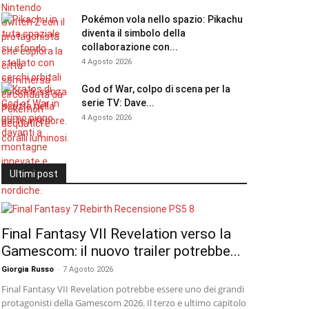
Pokémon vola nello spazio: Pikachu
diventa il simbolo della
collaborazione con...
4 Agosto 2026
God of War, colpo di scena per la
serie TV: Dave...
4 Agosto 2026
Ultimi post
Final Fantasy VII Revelation verso la
Gamescom: il nuovo trailer potrebbe...
Giorgia Russo
-
7 Agosto 2026
Final Fantasy VII Revelation potrebbe essere uno dei grandi
protagonisti della Gamescom 2026. Il terzo e ultimo capitolo