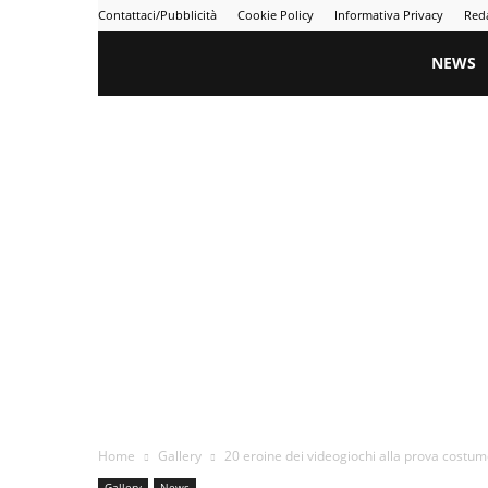
Contattaci/Pubblicità
Cookie Policy
Informativa Privacy
Red
Gametime
NEWS
Home
Gallery
20 eroine dei videogiochi alla prova costu
Gallery
News