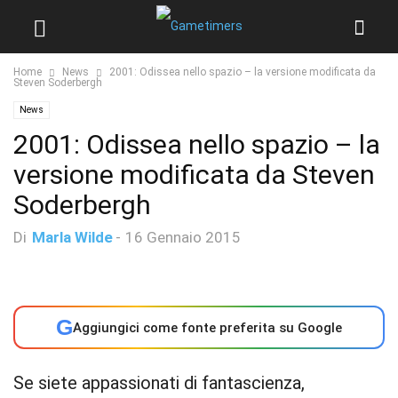
Home
News
2001: Odissea nello spazio – la versione modificata da
Steven Soderbergh
News
2001: Odissea nello spazio – la
versione modificata da Steven
Soderbergh
Di
Marla Wilde
-
16 Gennaio 2015
G
Aggiungici come fonte preferita su Google
Se siete appassionati di fantascienza,