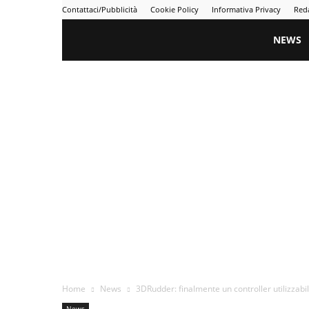
Contattaci/Pubblicità
Cookie Policy
Informativa Privacy
Red
Gametime
NEWS
Home
News
3DRudder: finalmente un controller utilizzabil
News