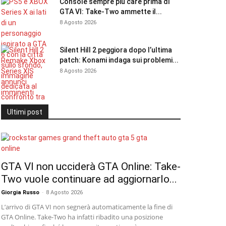
Console sempre più care prima di
GTA VI: Take-Two ammette il...
8 Agosto 2026
Silent Hill 2 peggiora dopo l’ultima
patch: Konami indaga sui problemi...
8 Agosto 2026
Ultimi post
GTA VI non ucciderà GTA Online: Take-
Two vuole continuare ad aggiornarlo...
Giorgia Russo
-
8 Agosto 2026
L’arrivo di GTA VI non segnerà automaticamente la fine di
GTA Online. Take-Two ha infatti ribadito una posizione