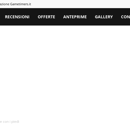
azione Gametimers.it
rs
RECENSIONI
OFFERTE
ANTEPRIME
GALLERY
CON
e con i piedi