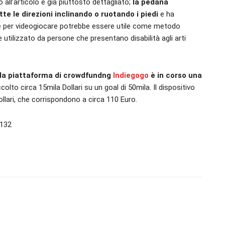
o all’articolo è già piuttosto dettagliato;
la pedana
te le direzioni inclinando o ruotando i piedi
e ha
che per videogiocare potrebbe essere utile come metodo
e utilizzato da persone che presentano disabilità agli arti
lla piattaforma di crowdfundng
Indiegogo
è in corso una
lto circa 15mila Dollari su un goal di 50mila. Il dispositivo
lari, che corrispondono a circa 110 Euro.
132