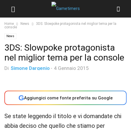
Home
News
3DS: Slowpoke protagonista nel miglior tema per la
console
News
3DS: Slowpoke protagonista
nel miglior tema per la console
Di
Simone Dargenio
-
4 Gennaio 2015
G
Aggiungici come fonte preferita su Google
Se state leggendo il titolo e vi domandate chi
abbia deciso che quello che stiamo per