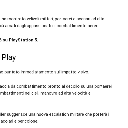
ha mostrato velivoli militari, portaerei e scenari ad alta
 più amati dagli appassionati di combattimento aereo.
6 su PlayStation 5
.
f Play
no puntato immediatamente sull’impatto visivo.
 caccia da combattimento pronto al decollo su una portaerei,
battimenti nei cieli, manovre ad alta velocità e
ailer suggerisce una nuova escalation militare che porterà i
acolari e pericolose.