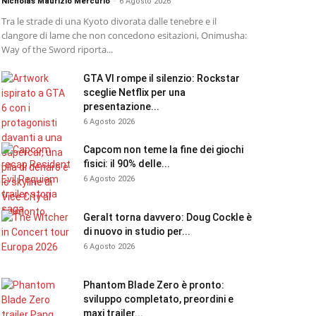
Nicholas Maurizio Mercurio
-
6 Agosto 2026
Tra le strade di una Kyoto divorata dalle tenebre e il
clangore di lame che non concedono esitazioni, Onimusha:
Way of the Sword riporta...
GTA VI rompe il silenzio: Rockstar
sceglie Netflix per una
presentazione...
6 Agosto 2026
Capcom non teme la fine dei giochi
fisici: il 90% delle...
6 Agosto 2026
Geralt torna davvero: Doug Cockle è
di nuovo in studio per...
6 Agosto 2026
Phantom Blade Zero è pronto:
sviluppo completato, preordini e
maxi trailer...