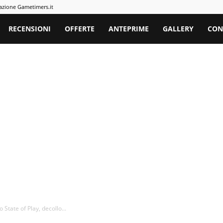
azione Gametimers.it
rs
RECENSIONI
OFFERTE
ANTEPRIME
GALLERY
CON
State of Play, decollo...