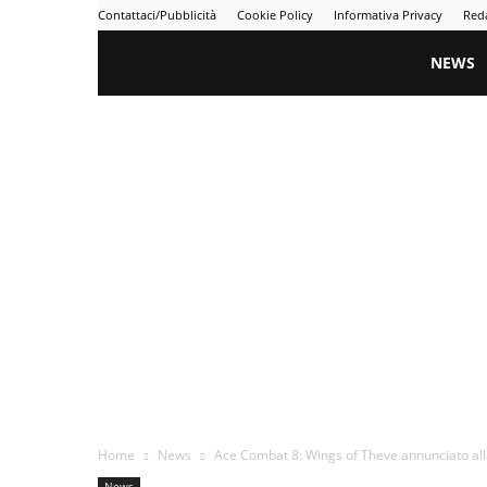
Contattaci/Pubblicità
Cookie Policy
Informativa Privacy
Red
Gametime
NEWS
Home
News
Ace Combat 8: Wings of Theve annunciato allo 
News