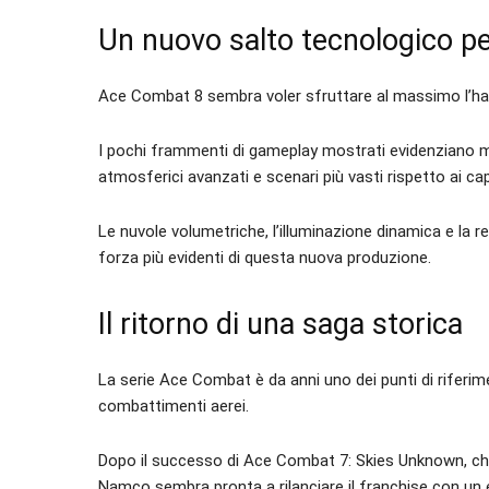
Un nuovo salto tecnologico per
Ace Combat 8 sembra voler sfruttare al massimo l’ha
I pochi frammenti di gameplay mostrati evidenziano mo
atmosferici avanzati e scenari più vasti rispetto ai cap
Le nuvole volumetriche, l’illuminazione dinamica e la re
forza più evidenti di questa nuova produzione.
Il ritorno di una saga storica
La serie Ace Combat è da anni uno dei punti di riferi
combattimenti aerei.
Dopo il successo di Ace Combat 7: Skies Unknown, che
Namco sembra pronta a rilanciare il franchise con un 