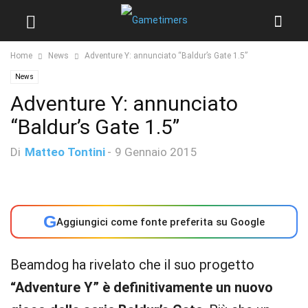
Home
News
Adventure Y: annunciato “Baldur’s Gate 1.5”
News
Adventure Y: annunciato
“Baldur’s Gate 1.5”
Di
Matteo Tontini
-
9 Gennaio 2015
G
Aggiungici come fonte preferita su Google
Beamdog ha rivelato che il suo progetto
“Adventure Y” è definitivamente un nuovo