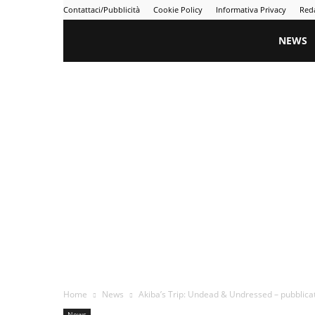
Contattaci/Pubblicità
Cookie Policy
Informativa Privacy
Red
Gametime
NEWS
Home
News
Akiba’s Trip: Undead & Undressed – pubblica
News