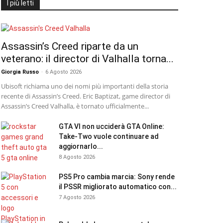
I più letti
Assassin’s Creed riparte da un
veterano: il director di Valhalla torna...
Giorgia Russo
-
6 Agosto 2026
Ubisoft richiama uno dei nomi più importanti della storia
recente di Assassin’s Creed. Eric Baptizat, game director di
Assassin’s Creed Valhalla, è tornato ufficialmente...
GTA VI non ucciderà GTA Online:
Take-Two vuole continuare ad
aggiornarlo...
8 Agosto 2026
PS5 Pro cambia marcia: Sony rende
il PSSR migliorato automatico con...
7 Agosto 2026