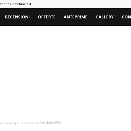
azione Gametimers.it
rs
RECENSIONI
OFFERTE
ANTEPRIME
GALLERY
CON
to nuovo gameplay della versione PS4