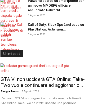
Palworld sbarca su smartphone con
un nuovo MMORPG ufficiale:
annunciato Palworld...
3 Agosto 2026
Call of Duty: Black Ops 2 nel caos su
PlayStation: Activision...
3 Agosto 2026
Ultimi post
GTA VI non ucciderà GTA Online: Take-
Two vuole continuare ad aggiornarlo...
Giorgia Russo
-
8 Agosto 2026
L’arrivo di GTA VI non segnerà automaticamente la fine di
GTA Online. Take-Two ha infatti ribadito una posizione