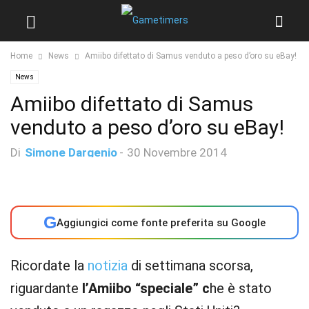
Home
News
Amiibo difettato di Samus venduto a peso d’oro su eBay!
News
Amiibo difettato di Samus
venduto a peso d’oro su eBay!
Di
Simone Dargenio
-
30 Novembre 2014
G
Aggiungici come fonte preferita su Google
Ricordate la
notizia
di settimana scorsa,
riguardante
l’Amiibo “speciale” c
he è stato