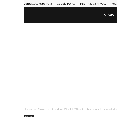
Contattaci/Pubblicità
Cookie Policy
Informativa Privacy
Red
Gametime
NEWS
Home
News
Another World: 20th Anniversary Edition è di
News