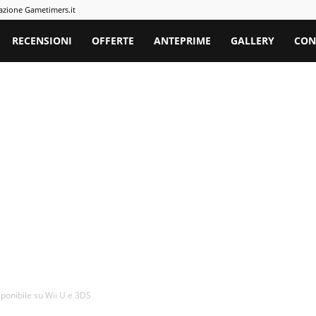
azione Gametimers.it
rs
RECENSIONI
OFFERTE
ANTEPRIME
GALLERY
CON
sponibile su Wii U e 3DS