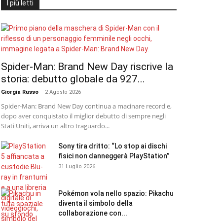
I più letti
Spider-Man: Brand New Day riscrive la
storia: debutto globale da 927...
Giorgia Russo
-
2 Agosto 2026
Spider-Man: Brand New Day continua a macinare record e,
dopo aver conquistato il miglior debutto di sempre negli
Stati Uniti, arriva un altro traguardo...
Sony tira dritto: “Lo stop ai dischi
fisici non danneggerà PlayStation”
31 Luglio 2026
Pokémon vola nello spazio: Pikachu
diventa il simbolo della
collaborazione con...