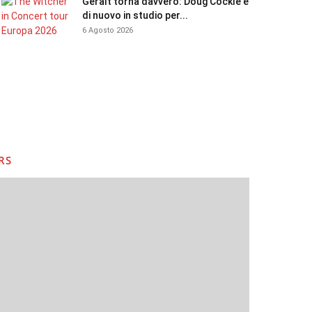
Geralt torna davvero: Doug Cockle è
di nuovo in studio per...
6 Agosto 2026
RS