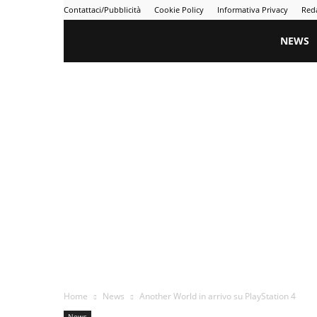
Contattaci/Pubblicità
Cookie Policy
Informativa Privacy
Red
Gametime
NEWS
Home
News
Another World in arrivo su PlayStation 4
News