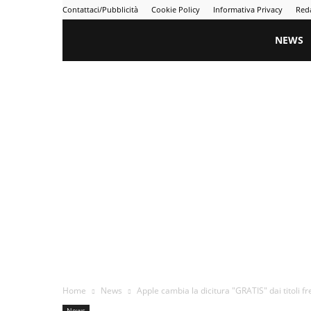
Contattaci/Pubblicità
Cookie Policy
Informativa Privacy
Red
Gametime
NEWS
Home
News
Apple cambia la dicitura "GRATIS" dai titoli fr
News