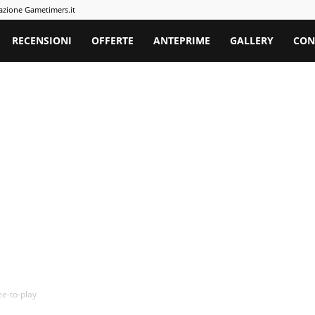
azione Gametimers.it
rs
RECENSIONI
OFFERTE
ANTEPRIME
GALLERY
CON
ee-to-play