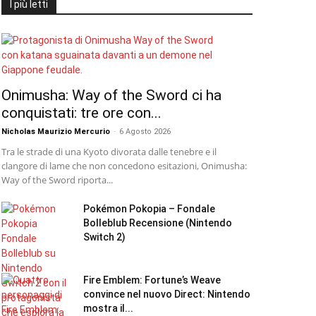
I più letti
Onimusha: Way of the Sword ci ha
conquistati: tre ore con...
Nicholas Maurizio Mercurio
-
6 Agosto 2026
Tra le strade di una Kyoto divorata dalle tenebre e il
clangore di lame che non concedono esitazioni, Onimusha:
Way of the Sword riporta...
Pokémon Pokopia – Fondale
Bolleblub Recensione (Nintendo
Switch 2)
Fire Emblem: Fortune’s Weave
convince nel nuovo Direct: Nintendo
mostra il...