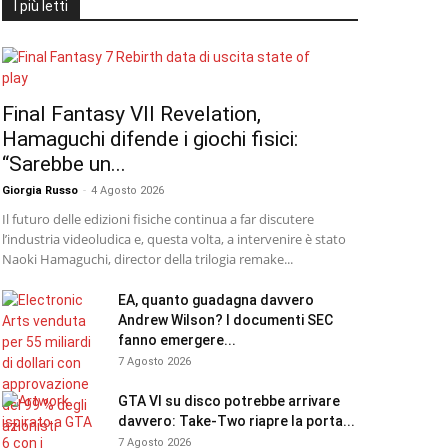
I più letti
Final Fantasy VII Revelation,
Hamaguchi difende i giochi fisici:
“Sarebbe un...
Giorgia Russo
-
4 Agosto 2026
Il futuro delle edizioni fisiche continua a far discutere
l’industria videoludica e, questa volta, a intervenire è stato
Naoki Hamaguchi, director della trilogia remake...
EA, quanto guadagna davvero
Andrew Wilson? I documenti SEC
fanno emergere...
7 Agosto 2026
GTA VI su disco potrebbe arrivare
davvero: Take-Two riapre la porta...
7 Agosto 2026