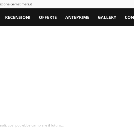
azione Gametimers.it
rs
RECENSIONI
OFFERTE
ANTEPRIME
GALLERY
CON
ali: così potrebbe cambiare il futuro...