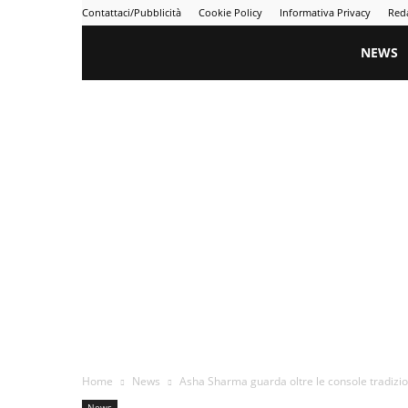
Contattaci/Pubblicità
Cookie Policy
Informativa Privacy
Red
Gametime
NEWS
Home
News
Asha Sharma guarda oltre le console tradizion
News