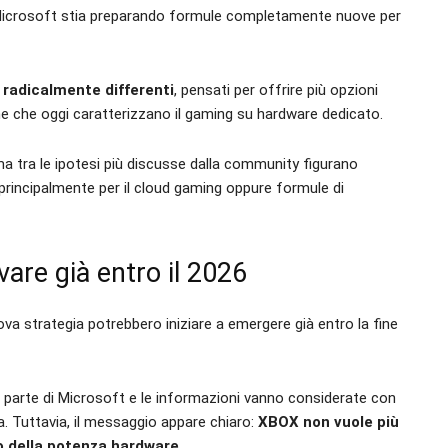
he Microsoft stia preparando formule completamente nuove per
 radicalmente differenti
, pensati per offrire più opzioni
he che oggi caratterizzano il gaming su hardware dedicato.
a tra le ipotesi più discusse dalla community figurano
 principalmente per il cloud gaming oppure formule di
are già entro il 2026
ova strategia potrebbero iniziare a emergere già entro la fine
 parte di Microsoft e le informazioni vanno considerate con
a. Tuttavia, il messaggio appare chiaro:
XBOX non vuole più
o della potenza hardware.