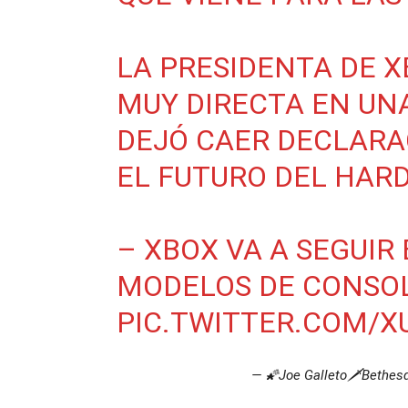
LA PRESIDENTA DE X
MUY DIRECTA EN UN
DEJÓ CAER DECLARA
EL FUTURO DEL HAR
– XBOX VA A SEGUI
MODELOS DE CONSO
PIC.TWITTER.COM/
— 🌠Joe Galleto🗡️Bethes