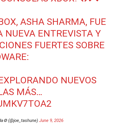
BOX, ASHA SHARMA, FUE
A NUEVA ENTREVISTA Y
CIONES FUERTES SOBRE
DWARE:
R EXPLORANDO NUEVOS
LAS MÁS…
XUMKV7TOA2
da⚙️ (@joe_tashune)
June 9, 2026