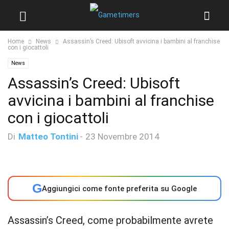
Home
News
Assassin’s Creed: Ubisoft avvicina i bambini al franchise
con i giocattoli
News
Assassin’s Creed: Ubisoft
avvicina i bambini al franchise
con i giocattoli
Di
Matteo Tontini
-
23 Novembre 2014
G
Aggiungici come fonte preferita su Google
Assassin’s Creed, come probabilmente avrete