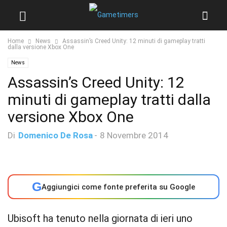
Home
News
Assassin’s Creed Unity: 12 minuti di gameplay tratti
dalla versione Xbox One
News
Assassin’s Creed Unity: 12
minuti di gameplay tratti dalla
versione Xbox One
Di
Domenico De Rosa
-
8 Novembre 2014
G
Aggiungici come fonte preferita su Google
Ubisoft ha tenuto nella giornata di ieri uno