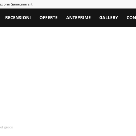
azione Gametimers.it
rs
RECENSIONI
OFFERTE
ANTEPRIME
GALLERY
CON
el gioco