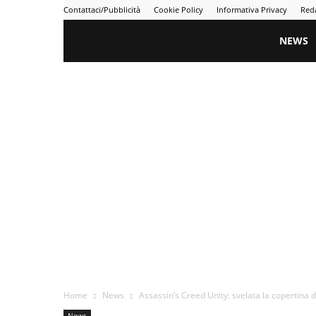
Contattaci/Pubblicità
Cookie Policy
Informativa Privacy
Red
Gametime
NEWS
Home
News
Assassin’s Creed Unity: svelata la copertina d
News