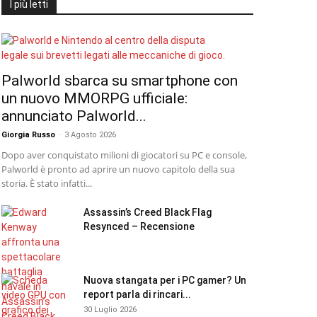
I più letti
Palworld sbarca su smartphone con
un nuovo MMORPG ufficiale:
annunciato Palworld...
Giorgia Russo
-
3 Agosto 2026
Dopo aver conquistato milioni di giocatori su PC e console,
Palworld è pronto ad aprire un nuovo capitolo della sua
storia. È stato infatti...
Assassin’s Creed Black Flag
Resynced – Recensione
Nuova stangata per i PC gamer? Un
report parla di rincari...
30 Luglio 2026