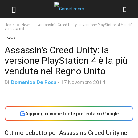
Home
News
Assassin’s Creed Unity: la versione PlayStation 4 è la più
venduta nel...
News
Assassin’s Creed Unity: la
versione PlayStation 4 è la più
venduta nel Regno Unito
Di
Domenico De Rosa
-
17 Novembre 2014
G
Aggiungici come fonte preferita su Google
Ottimo debutto per Assassin’s Creed Unity nel