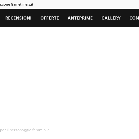
azione Gametimers.it
rs
RECENSIONI
OFFERTE
ANTEPRIME
GALLERY
CON
e per il personaggio femminile