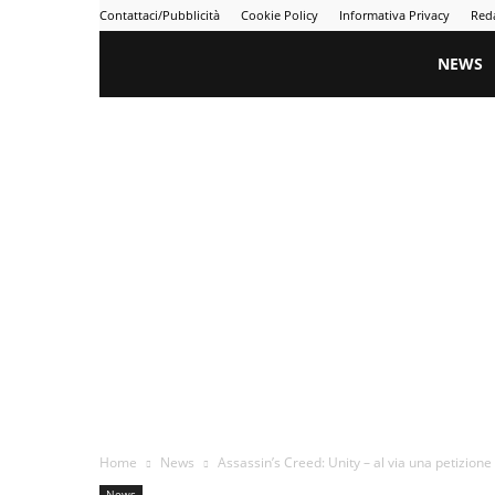
Contattaci/Pubblicità
Cookie Policy
Informativa Privacy
Red
Gametime
NEWS
Home
News
Assassin’s Creed: Unity – al via una petizion
News