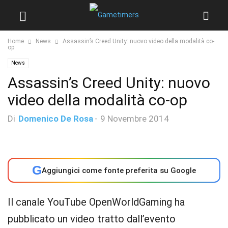
Home
News
Assassin’s Creed Unity: nuovo video della modalità co-
op
News
Assassin’s Creed Unity: nuovo
video della modalità co-op
Di
Domenico De Rosa
-
9 Novembre 2014
G
Aggiungici come fonte preferita su Google
Il canale YouTube OpenWorldGaming ha
pubblicato un video tratto dall’evento