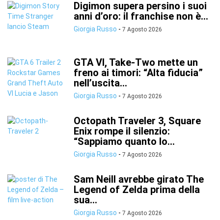
Digimon supera persino i suoi
anni d’oro: il franchise non è...
Giorgia Russo
-
7 Agosto 2026
GTA VI, Take-Two mette un
freno ai timori: “Alta fiducia”
nell’uscita...
Giorgia Russo
-
7 Agosto 2026
Octopath Traveler 3, Square
Enix rompe il silenzio:
“Sappiamo quanto lo...
Giorgia Russo
-
7 Agosto 2026
Sam Neill avrebbe girato The
Legend of Zelda prima della
sua...
Giorgia Russo
-
7 Agosto 2026