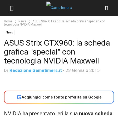
Home
News
ASUS Strix GTX960: la scheda grafica "special" con
tecnologia NVIDIA Maxwell
News
ASUS Strix GTX960: la scheda
grafica "special" con
tecnologia NVIDIA Maxwell
Di
Redazione Gametimers.it
-
23 Gennaio 2015
G
Aggiungici come fonte preferita su Google
NVIDIA ha presentato ieri la sua
nuova scheda