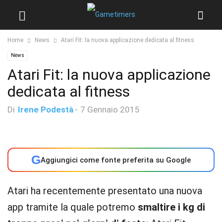
Home
News
Atari Fit: la nuova applicazione dedicata al fitness
News
Atari Fit: la nuova applicazione
dedicata al fitness
Di
Irene Podestà
-
7 Gennaio 2015
G
Aggiungici come fonte preferita su Google
Atari ha recentemente presentato una nuova
app tramite la quale potremo
smaltire i kg di