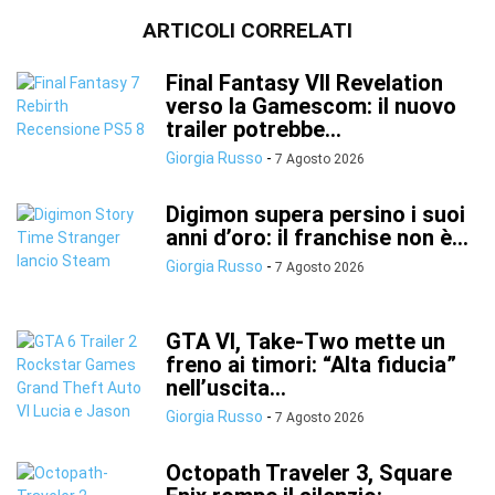
ARTICOLI CORRELATI
Final Fantasy VII Revelation
verso la Gamescom: il nuovo
trailer potrebbe...
Giorgia Russo
-
7 Agosto 2026
Digimon supera persino i suoi
anni d’oro: il franchise non è...
Giorgia Russo
-
7 Agosto 2026
GTA VI, Take-Two mette un
freno ai timori: “Alta fiducia”
nell’uscita...
Giorgia Russo
-
7 Agosto 2026
Octopath Traveler 3, Square