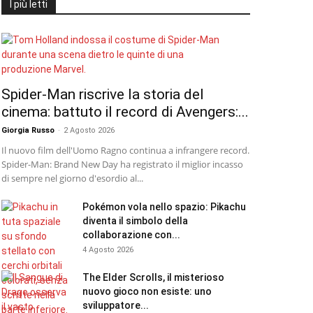
I più letti
Spider-Man riscrive la storia del
cinema: battuto il record di Avengers:...
Giorgia Russo
-
2 Agosto 2026
Il nuovo film dell'Uomo Ragno continua a infrangere record.
Spider-Man: Brand New Day ha registrato il miglior incasso
di sempre nel giorno d'esordio al...
Pokémon vola nello spazio: Pikachu
diventa il simbolo della
collaborazione con...
4 Agosto 2026
The Elder Scrolls, il misterioso
nuovo gioco non esiste: uno
sviluppatore...