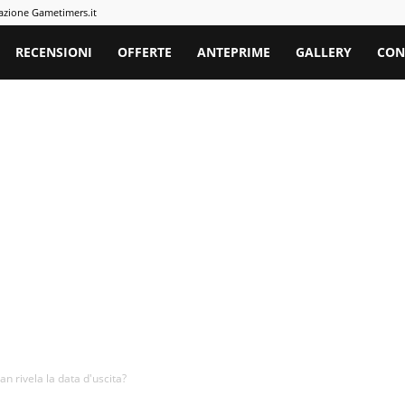
azione Gametimers.it
rs
RECENSIONI
OFFERTE
ANTEPRIME
GALLERY
CON
 rivela la data d'uscita?