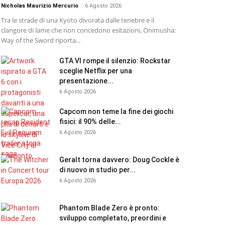
Nicholas Maurizio Mercurio
-
6 Agosto 2026
Tra le strade di una Kyoto divorata dalle tenebre e il
clangore di lame che non concedono esitazioni, Onimusha:
Way of the Sword riporta...
GTA VI rompe il silenzio: Rockstar
sceglie Netflix per una
presentazione...
6 Agosto 2026
Capcom non teme la fine dei giochi
fisici: il 90% delle...
6 Agosto 2026
Geralt torna davvero: Doug Cockle è
di nuovo in studio per...
6 Agosto 2026
Phantom Blade Zero è pronto:
sviluppo completato, preordini e