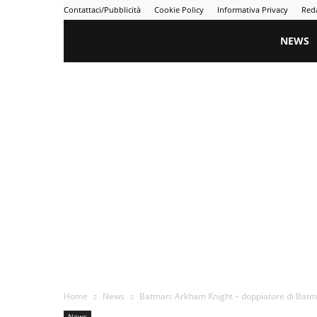
Contattaci/Pubblicità
Cookie Policy
Informativa Privacy
Red
Gametime
NEWS
Home
News
Batman: Arkham Knight – doppiatore di Batman
News