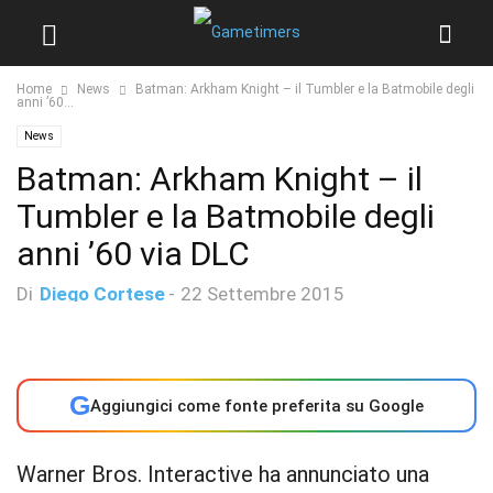
Home
News
Batman: Arkham Knight – il Tumbler e la Batmobile degli
anni ’60...
News
Batman: Arkham Knight – il
Tumbler e la Batmobile degli
anni ’60 via DLC
Di
Diego Cortese
-
22 Settembre 2015
G
Aggiungici come fonte preferita su Google
Warner Bros. Interactive ha annunciato una