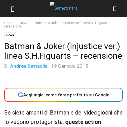
Home
News
Batman & Joker (Injustice ver.) linea S.H.Figuarts –
recensione
News
Batman & Joker (Injustice ver.)
linea S.H.Figuarts – recensione
Di
Andrea Battaglia
-
19 Gennaio 2015
G
Aggiungici come fonte preferita su Google
Se siete amanti di Batman e dei videogiochi che
lo vedono protagonista,
queste action