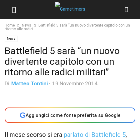
Home
News
Battlefield 5 sarà “un nuovo divertente capitolo con un
ritorno alle radici...
News
Battlefield 5 sarà “un nuovo
divertente capitolo con un
ritorno alle radici militari”
Di
Matteo Tontini
-
19 Novembre 2014
G
Aggiungici come fonte preferita su Google
Il mese scorso si era
parlato di Battlefield 5
,