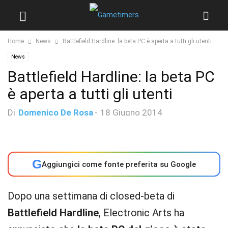
Home
News
Battlefield Hardline: la beta PC è aperta a tutti gli utenti
News
Battlefield Hardline: la beta PC
è aperta a tutti gli utenti
Di
Domenico De Rosa
-
18 Giugno 2014
G
Aggiungici come fonte preferita su Google
Dopo una settimana di closed-beta di
Battlefield Hardline
, Electronic Arts ha