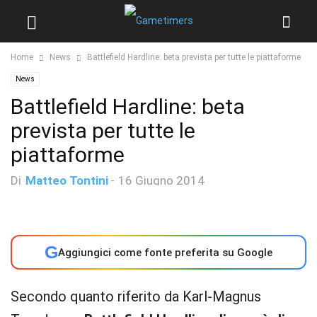
Home
News
Battlefield Hardline: beta prevista per tutte le piattaforme
News
Battlefield Hardline: beta
prevista per tutte le
piattaforme
Di
Matteo Tontini
-
16 Giugno 2014
G
Aggiungici come fonte preferita su Google
Secondo quanto riferito da Karl-Magnus