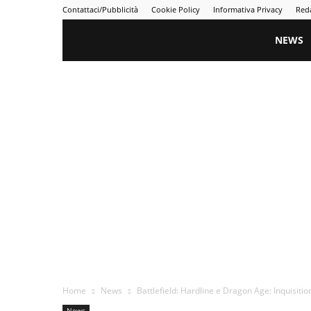
Contattaci/Pubblicità
Cookie Policy
Informativa Privacy
Red
Gametime
NEWS
Home
News
Battlefield: Hardline e Dragon Age: Inquisition
News