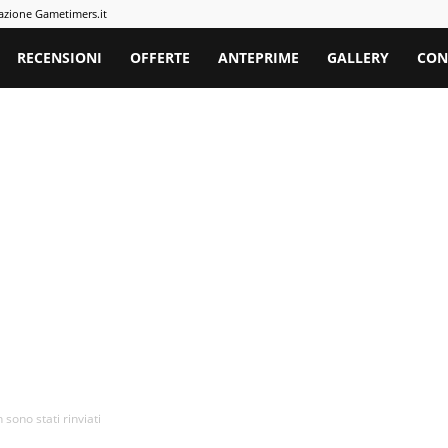
azione Gametimers.it
rs
RECENSIONI
OFFERTE
ANTEPRIME
GALLERY
CON
 sono stati rinviati