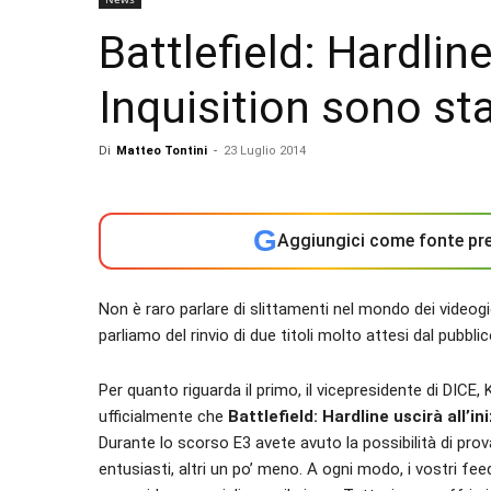
Battlefield: Hardlin
Inquisition sono stat
Di
Matteo Tontini
-
23 Luglio 2014
G
Aggiungici come fonte pre
Non è raro parlare di slittamenti nel mondo dei videogi
parliamo del rinvio di due titoli molto attesi dal pubbli
Per quanto riguarda il primo, il vicepresidente di DIC
ufficialmente che
Battlefield: Hardline uscirà all’in
Durante lo scorso E3 avete avuto la possibilità di prova
entusiasti, altri un po’ meno. A ogni modo, i vostri fe