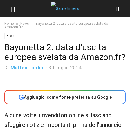
Home
News
Bayonetta 2: data d'uscita europea svelata da
Amazon.fr?
News
Bayonetta 2: data d'uscita
europea svelata da Amazon.fr?
Di
Matteo Tontini
-
30 Luglio 2014
G
Aggiungici come fonte preferita su Google
Alcune volte, i rivenditori online si lasciano
sfuggire notizie importanti prima dell’annuncio