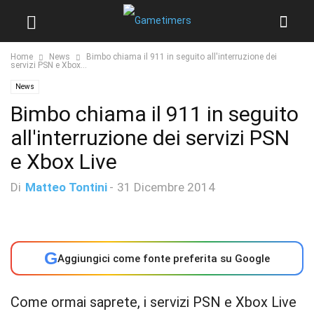
Home
News
Bimbo chiama il 911 in seguito all'interruzione dei
servizi PSN e Xbox...
News
Bimbo chiama il 911 in seguito
all'interruzione dei servizi PSN
e Xbox Live
Di
Matteo Tontini
-
31 Dicembre 2014
G
Aggiungici come fonte preferita su Google
Come ormai saprete, i servizi PSN e Xbox Live