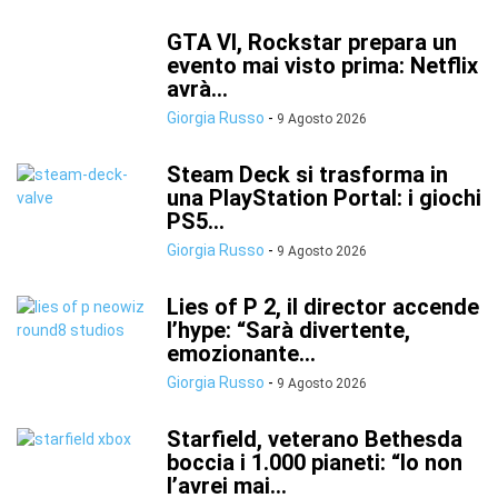
GTA VI, Rockstar prepara un
evento mai visto prima: Netflix
avrà...
Giorgia Russo
-
9 Agosto 2026
Steam Deck si trasforma in
una PlayStation Portal: i giochi
PS5...
Giorgia Russo
-
9 Agosto 2026
Lies of P 2, il director accende
l’hype: “Sarà divertente,
emozionante...
Giorgia Russo
-
9 Agosto 2026
Starfield, veterano Bethesda
boccia i 1.000 pianeti: “Io non
l’avrei mai...