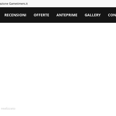
azione Gametimers.it
rs
RECENSIONI
OFFERTE
ANTEPRIME
GALLERY
CON
i realizzato