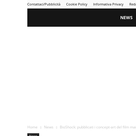
Contattaci/Pubblicità
Cookie Policy
Informativa Privacy
Red
Gametime
NEWS
Home
News
BioShock: pubblicati i concept-art del film ma
News