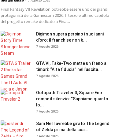
Giorgia Russo
-
7 Agosto 2026
Final Fantasy VII Revelation potrebbe essere uno dei grandi
protagonisti della Gamescom 2026. Il terzo e ultimo capitolo
del progetto remake dedicato a Final...
Digimon supera persino i suoi anni
d’oro: il franchise non è...
7 Agosto 2026
GTA VI, Take-Two mette un freno ai
timori: “Alta fiducia” nell’uscita...
7 Agosto 2026
Octopath Traveler 3, Square Enix
rompe il silenzio: “Sappiamo quanto
lo...
7 Agosto 2026
Sam Neill avrebbe girato The Legend
of Zelda prima della sua...
7 Agosto 2026