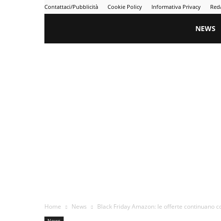
Contattaci/Pubblicità
Cookie Policy
Informativa Privacy
Red
Gametime
NEWS
Home
News
Black Friday Amazon: le offerte continuano co
News