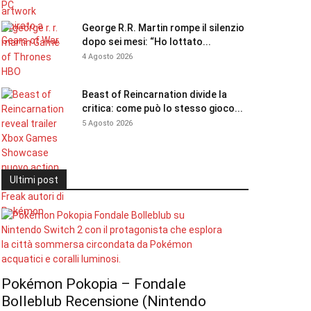
George R.R. Martin rompe il silenzio
dopo sei mesi: “Ho lottato...
4 Agosto 2026
Beast of Reincarnation divide la
critica: come può lo stesso gioco...
5 Agosto 2026
Ultimi post
Pokémon Pokopia – Fondale
Bolleblub Recensione (Nintendo