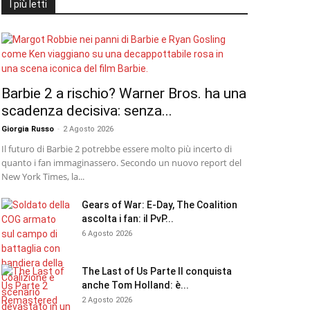
I più letti
Barbie 2 a rischio? Warner Bros. ha una
scadenza decisiva: senza...
Giorgia Russo
-
2 Agosto 2026
Il futuro di Barbie 2 potrebbe essere molto più incerto di
quanto i fan immaginassero. Secondo un nuovo report del
New York Times, la...
Gears of War: E-Day, The Coalition
ascolta i fan: il PvP...
6 Agosto 2026
The Last of Us Parte II conquista
anche Tom Holland: è...
2 Agosto 2026