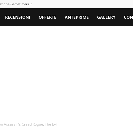
azione Gametimers.it
rs
RECENSIONI
OFFERTE
ANTEPRIME
GALLERY
CON
n Assassin’s Creed Rogue, The Evil...