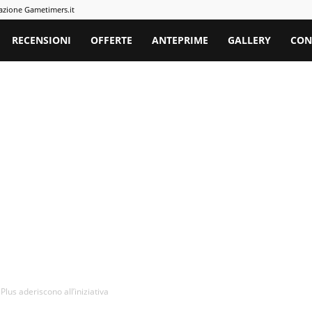
azione Gametimers.it
rs
RECENSIONI
OFFERTE
ANTEPRIME
GALLERY
CON
Plus aderiscono all’iniziativa