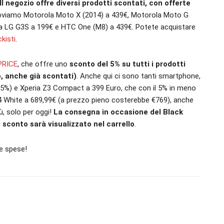
 Il negozio offre diversi prodotti scontati, con offerte
i troviamo Motorola Moto X (2014) a 439€, Motorola Moto G
e a LG G3S a 199€ e HTC One (M8) a 439€. Potete acquistare
kisti
.
PRICE
, che offre uno
sconto del 5% su tutti i prodotti
o, anche già scontati)
. Anche qui ci sono tanti smartphone,
5%) e Xperia Z3 Compact a 399 Euro, che con il 5% in meno
 White a 689,99€ (a prezzo pieno costerebbe €769), anche
iù, solo per oggi!
La consegna in occasione del Black
 sconto sarà visualizzato nel carrello
.
ne spese!