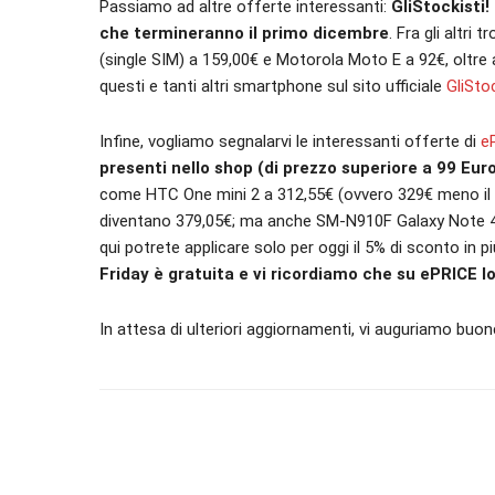
Passiamo ad altre offerte interessanti:
GliStockisti!
che termineranno il primo dicembre
. Fra gli altr
(single SIM) a 159,00€ e Motorola Moto E a 92€, oltr
questi e tanti altri smartphone sul sito ufficiale
GliStoc
Infine, vogliamo segnalarvi le interessanti offerte di
e
presenti nello shop (di prezzo superiore a 99 Eur
come HTC One mini 2 a 312,55€ (ovvero 329€ meno il 
diventano 379,05€; ma anche SM-N910F Galaxy Note 4
qui potrete applicare solo per oggi il 5% di sconto in p
Friday è gratuita e vi ricordiamo che su ePRICE lo
In attesa di ulteriori aggiornamenti, vi auguriamo buo