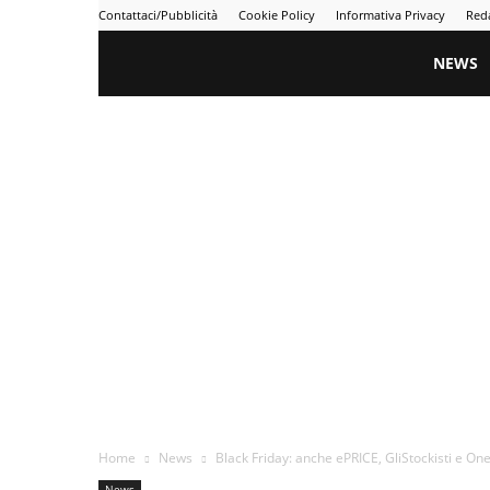
Contattaci/Pubblicità
Cookie Policy
Informativa Privacy
Red
Gametime
NEWS
Home
News
Black Friday: anche ePRICE, GliStockisti e One
News