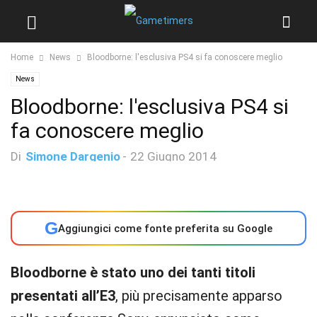
Home
News
Bloodborne: l'esclusiva PS4 si fa conoscere meglio
News
Bloodborne: l'esclusiva PS4 si
fa conoscere meglio
Di
Simone Dargenio
-
22 Giugno 2014
G
Aggiungici come fonte preferita su Google
Bloodborne è stato uno dei tanti titoli
presentati all’E3
, più precisamente apparso