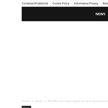
Contattaci/Pubblicità
Cookie Policy
Informativa Privacy
Red
Gametime
NEWS
Home
News
Bloodborne: Sony regala un tema gratuito per
News