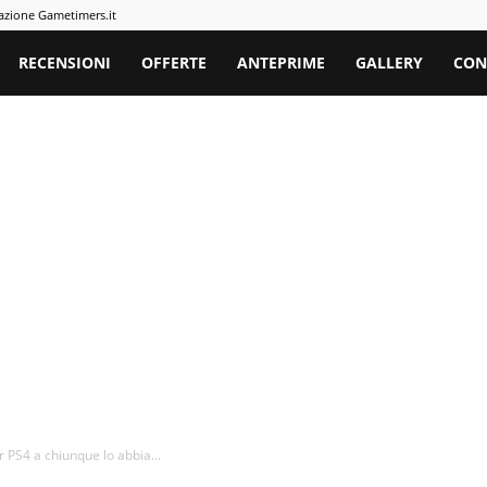
azione Gametimers.it
rs
RECENSIONI
OFFERTE
ANTEPRIME
GALLERY
CON
 PS4 a chiunque lo abbia...