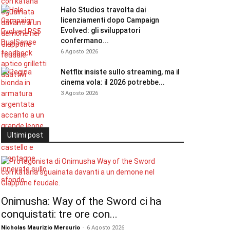
Halo Studios travolta dai
licenziamenti dopo Campaign
Evolved: gli sviluppatori
confermano...
6 Agosto 2026
Netflix insiste sullo streaming, ma il
cinema vola: il 2026 potrebbe...
3 Agosto 2026
Ultimi post
Onimusha: Way of the Sword ci ha
conquistati: tre ore con...
Nicholas Maurizio Mercurio
-
6 Agosto 2026