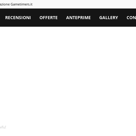
azione Gametimers.it
rs
RECENSIONI
OFFERTE
ANTEPRIME
GALLERY
CON
ifu!