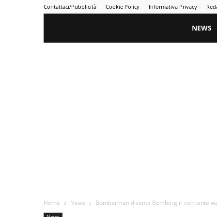
Contattaci/Pubblicità
Cookie Policy
Informativa Privacy
Red
Gametime
NEWS
Home
News
Bomberman diventa Bombergirl con tante wa
News