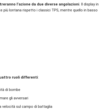
reranno l’azione da due diverse angolazioni
. Il display in
più lontana rispetto i classici TPS, mentre quello in basso
attro ruoli differenti
:
tità di bombe
rmare gli avversari
a velocità sul campo di battaglia