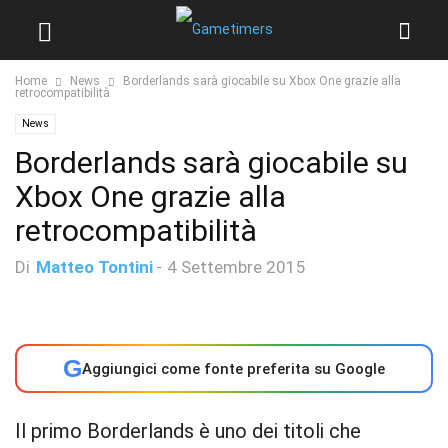
Home
News
Borderlands sarà giocabile su Xbox One grazie alla
retrocompatibilità
News
Borderlands sarà giocabile su
Xbox One grazie alla
retrocompatibilità
Di
Matteo Tontini
-
4 Settembre 2015
G
Aggiungici come fonte preferita su Google
Il primo Borderlands è uno dei titoli che