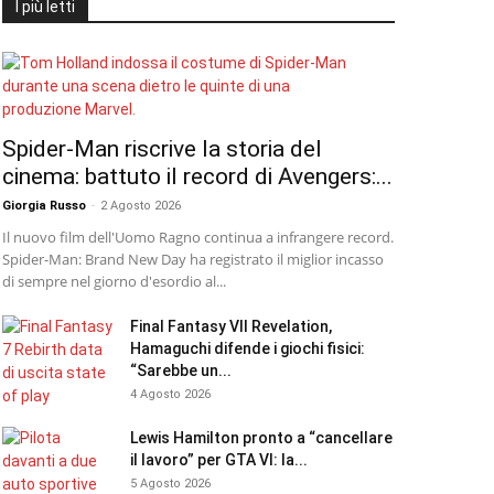
I più letti
Spider-Man riscrive la storia del
cinema: battuto il record di Avengers:...
Giorgia Russo
-
2 Agosto 2026
Il nuovo film dell'Uomo Ragno continua a infrangere record.
Spider-Man: Brand New Day ha registrato il miglior incasso
di sempre nel giorno d'esordio al...
Final Fantasy VII Revelation,
Hamaguchi difende i giochi fisici:
“Sarebbe un...
4 Agosto 2026
Lewis Hamilton pronto a “cancellare
il lavoro” per GTA VI: la...
5 Agosto 2026