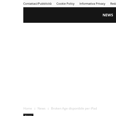
Contattaci/Pubblicità
Cookie Policy
Informativa Privacy
Red
Gametime
NEWS
Home
News
Broken Age disponibile per iPad
News