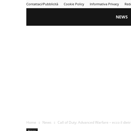
Contattaci/Pubblicità
Cookie Policy
Informativa Privacy
Red
Gametime
NEWS
Home
News
Call of Duty: Advanced Warfare – ecco il dietro
News