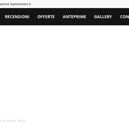
azione Gametimers.it
rs
RECENSIONI
OFFERTE
ANTEPRIME
GALLERY
CON
 le quinte della...