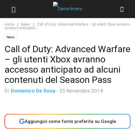
Home
News
Call of Duty: Advanced Warfare – gli utenti Xbox avranno
accesso anticipato...
News
Call of Duty: Advanced Warfare
– gli utenti Xbox avranno
accesso anticipato ad alcuni
contenuti del Season Pass
Di
Domenico De Rosa
-
25 Novembre 2014
G
Aggiungici come fonte preferita su Google