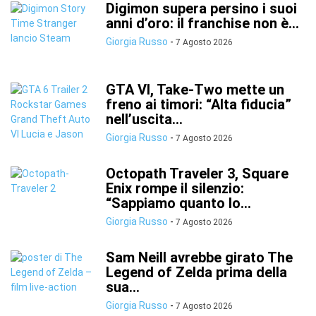
Digimon supera persino i suoi
anni d’oro: il franchise non è...
Giorgia Russo
-
7 Agosto 2026
GTA VI, Take-Two mette un
freno ai timori: “Alta fiducia”
nell’uscita...
Giorgia Russo
-
7 Agosto 2026
Octopath Traveler 3, Square
Enix rompe il silenzio:
“Sappiamo quanto lo...
Giorgia Russo
-
7 Agosto 2026
Sam Neill avrebbe girato The
Legend of Zelda prima della
sua...
Giorgia Russo
-
7 Agosto 2026