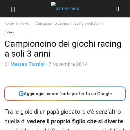
Home
News
Campioncino dei giochi racing a soli 3 anni
News
Campioncino dei giochi racing
a soli 3 anni
Di
Matteo Tontini
-
7 Novembre 2014
G
Aggiungici come fonte preferita su Google
Tra le gioie di un papà giocatore c’è senz’altro
quella di
vedere il proprio figlio che si diverte