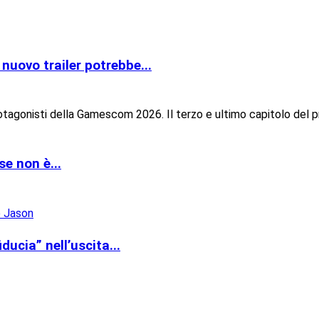
nuovo trailer potrebbe...
otagonisti della Gamescom 2026. Il terzo e ultimo capitolo del p
se non è...
ucia” nell’uscita...