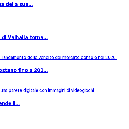
 della sua...
di Valhalla torna...
ostano fino a 200...
nde il...