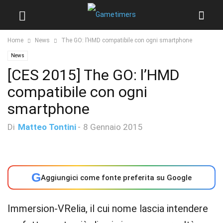
Home
News
The GO: l’HMD compatibile con ogni smartphone
News
[CES 2015] The GO: l’HMD
compatibile con ogni
smartphone
Di
Matteo Tontini
-
8 Gennaio 2015
G
Aggiungici come fonte preferita su Google
Immersion-VRelia, il cui nome lascia intendere