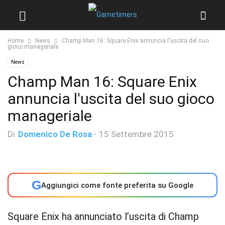
Home
News
Champ Man 16: Square Enix annuncia l'uscita del suo
gioco manageriale
News
Champ Man 16: Square Enix
annuncia l'uscita del suo gioco
manageriale
Di
Domenico De Rosa
-
15 Settembre 2015
G
Aggiungici come fonte preferita su Google
Square Enix ha annunciato l’uscita di Champ